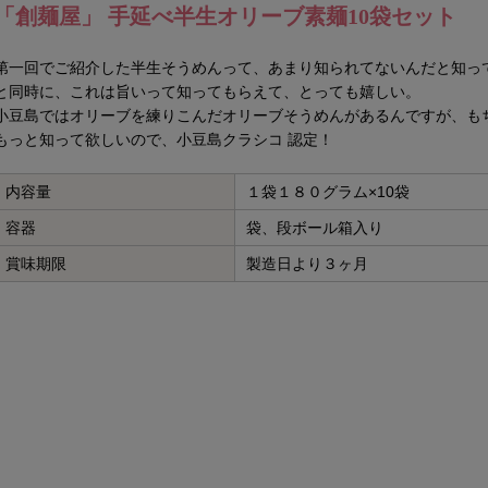
「創麺屋」 手延べ半生オリーブ素麺10袋セット
第一回でご紹介した半生そうめんって、あまり知られてないんだと知っ
と同時に、これは旨いって知ってもらえて、とっても嬉しい。
小豆島ではオリーブを練りこんだオリーブそうめんがあるんですが、も
もっと知って欲しいので、小豆島クラシコ 認定！
内容量
１袋１８０グラム×10袋
容器
袋、段ボール箱入り
賞味期限
製造日より３ヶ月