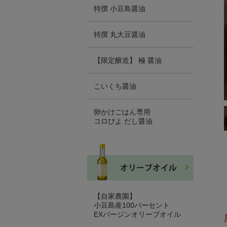
特撰 小豆島醤油
特撰 丸大豆醤油
【限定醸造】 極 醤油
こいくち醤油
卵かけごはん専用
コロぴよ だし醤油
【自家農園】
小豆島産100パーセント
EXバージンオリーブオイル