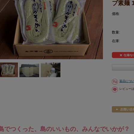
ブ素麺 
価格:
数量:
在庫:
返品につ
レビュー
島でつくった、島のいいもの、みんなでいかが？