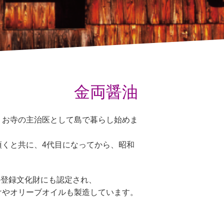
金両醤油
、お寺の主治医として島で暮らし始めま
くと共に、4代目になってから、昭和
の登録文化財にも認定され、
けやオリーブオイルも製造しています。
。