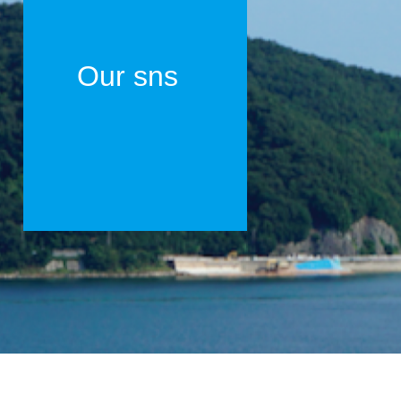
Our sns
日も雨の日も。
の全てが僅か3つの原材料で生
不思議。
命を育むのが酵母。私たちの発酵
ています。