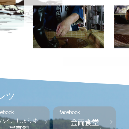
金両webshopはこちらから
ある夜明け、妖精の歌を聴いた。
お醤油がどのように作られるのかご存知です
ンツ
原料は大豆、小麦、そして塩だけ。これに発
長い眠りを経て香り高いお醤油ができ上がる
金両醤油は、昔ながらの作り方を頑なに守り
代々当主の子守唄は発酵蔵の酵母たちの静か