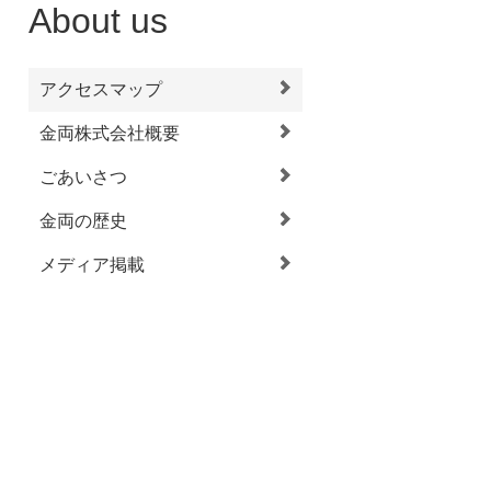
About us
アクセスマップ
金両株式会社概要
ごあいさつ
金両の歴史
メディア掲載
あげているんだよ。
ンクなど見当たりません。明治時
みついた蔵があるだけです。温暖
を借り、酵母たちが「唄」を歌い