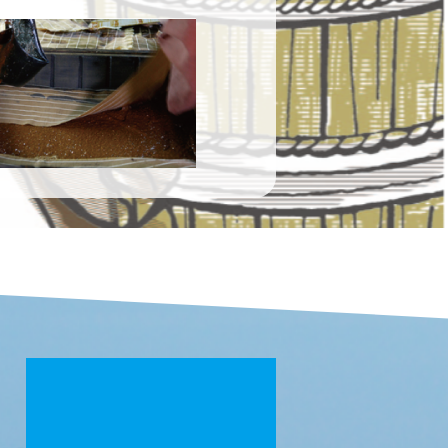
か。
酵という不思議が加わり、熟成の
のです
続ける、小さな醤油蔵。
な歌声だった気がします。