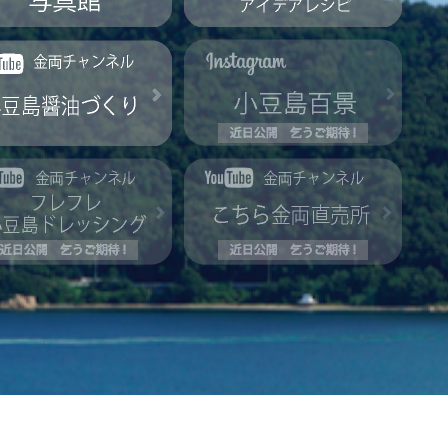
蔵は生きている晴れの日も、曇りの
透き通った液体が放つ芳香、深い味わい･･･そ
み出されている、とても神秘的な古くからの
この原材料たちを結びつけ、まったく新しい
蔵にはもう100年以上も酵母たちがすみつい