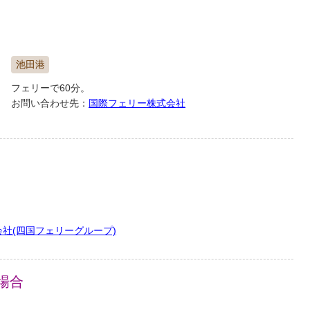
やすいように、心をこめて彼らに新鮮な空気
仕込みから2年を経て、産声をあげる金両醤油
池田港
フェリーで60分。
お問い合わせ先：
国際フェリー株式会社
社(四国フェリーグループ)
場合