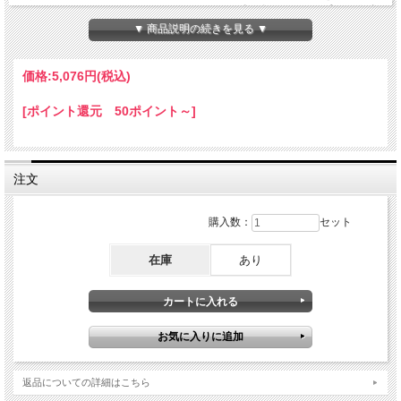
せにしました！！パンやサラダに・・・と大好評の２トップが、食卓
を笑顔にしてくれる事間違いなしです♪
▼ 商品説明の続きを見る ▼
【小豆島ドレッシング】
野菜にかけてドレッシングや、パスタに最高です。普通ににんにくを食べたよう
価格:
5,076円
(税込)
に、香りが残らないのが人気の理由。
【ソルティガーリックオイル】
[ポイント還元 50ポイント～]
ガーリックオイルにハーブソルトを入れて、振って使えば、サラダによし、パンに
よし。
ハーブとガーリックオイルの絶妙な香りが、思わず食欲をそそります！！
内容量
注文
小豆島ドレッシング１００ミリ×３本
ソルティガーリックオイル９８グラム×２本
容器
購入数：
セット
全て商品は瓶入り, 簡易ダンボール箱入り
分類
在庫
あり
ギフト
賞味期限
小豆島ドレッシング 製造日より６ヶ月
ソルティガーリックオイル 製造日より１年
特定アレルギー表示
大豆、小麦を含む
返品についての詳細はこちら