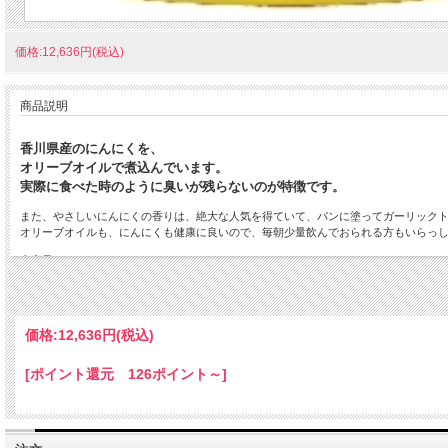
価格:12,636円(税込)
商品説明
香川県産のにんにくを、
オリーブオイルで煮込んでいます。
実際に食べた時のように臭いが残らないのが特徴です。
また、やさしいにんにくの香りは、絶大な人気を得ていて、パンに塗ってガーリック
オリーブオイルも、にんにくも健康に良いので、毎朝少量飲んでおられる方もいらっ
内容量
450g×3本
容器
瓶
価格:
12,636円
(税込)
賞味期限
製造日より1年半
[ポイント還元 126ポイント～]