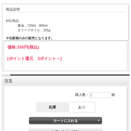
商品説明
対応商品
醤油…720ml、900ml
オリーブオイル…325g
※化粧箱のみの販売となります。
価格:
330円
(税込)
[ポイント還元 3ポイント～]
注文
購入数：
個
在庫
あり