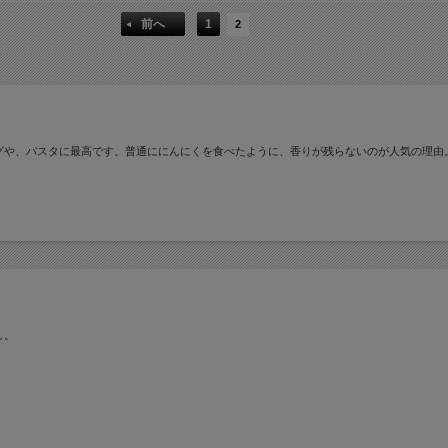
前へ
1
2
グや、パスタに最高です。普通ににんにくを食べたように、香りが残らないのが人気の理由
し。