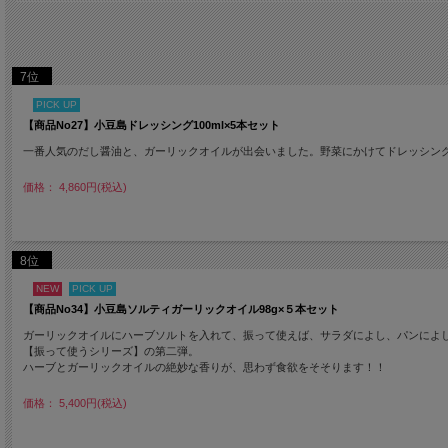
7位
PICK UP
【商品No27】小豆島ドレッシング100ml×5本セット
一番人気のだし醤油と、ガーリックオイルが出会いました。野菜にかけてドレッシン
価格： 4,860円(税込)
8位
NEW
PICK UP
【商品No34】小豆島ソルティガーリックオイル98g×５本セット
ガーリックオイルにハーブソルトを入れて、振って使えば、サラダによし、パンによ
【振って使うシリーズ】の第二弾。
ハーブとガーリックオイルの絶妙な香りが、思わず食欲をそそります！！
価格： 5,400円(税込)