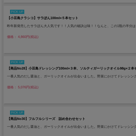
PICK UP
【小豆島クラシコ】サラぽん100ml×５本セット
昨年新発売したサラぽん大人気です！！人気の秘訣は味！！なんと、この1瓶の半分
価格： 4,860円(税込)
PICK UP
【商品No28】小豆島ドレッシング100ml×３本、ソルティガーリックオイル98g×２本
一番人気のだし醤油と、ガーリックオイルが出会いました。野菜にかけてドレッシン
価格： 5,076円(税込)
PICK UP
【商品No30】フルフルシリーズ 詰め合わせセット
一番人気のだし醤油と、ガーリックオイルが出会いました。野菜にかけてドレッシン