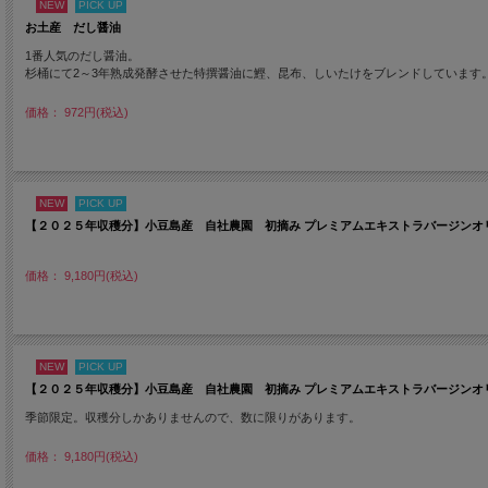
NEW
PICK UP
お土産 だし醤油
1番人気のだし醤油。
杉桶にて2～3年熟成発酵させた特撰醤油に鰹、昆布、しいたけをブレンドしています
価格： 972円(税込)
NEW
PICK UP
【２０２５年収穫分】小豆島産 自社農園 初摘み プレミアムエキストラバージンオ
価格： 9,180円(税込)
NEW
PICK UP
【２０２５年収穫分】小豆島産 自社農園 初摘み プレミアムエキストラバージンオリ
季節限定。収穫分しかありませんので、数に限りがあります。
価格： 9,180円(税込)