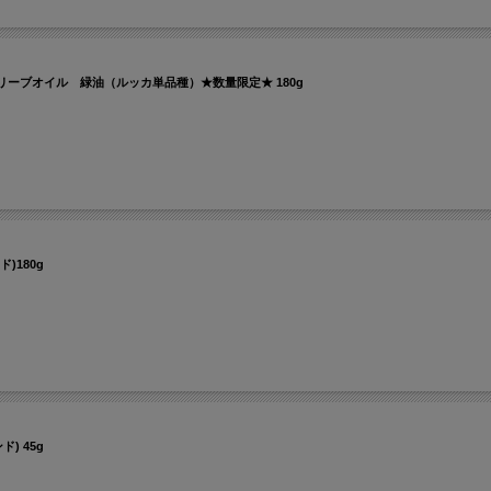
ーブオイル 緑油（ルッカ単品種）★数量限定★ 180g
180g
) 45g