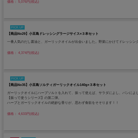
価格： 5,076円(税込)
PICK UP
【商品No29】小豆島ドレッシングラージサイス×３本セット
一番人気のだし醤油と、ガーリックオイルが出会いました。野菜にかけてドレッシン
価格： 4,374円(税込)
PICK UP
【商品No35】小豆島ソルティガーリックオイル140g×３本セット
ガーリックオイルにハーブソルトを入れて、振って使えば、サラダによし、パンによ
【振って使うシリーズ】の第二弾。
ハーブとガーリックオイルの絶妙な香りが、思わず食欲をそそります！！
価格： 4,633円(税込)