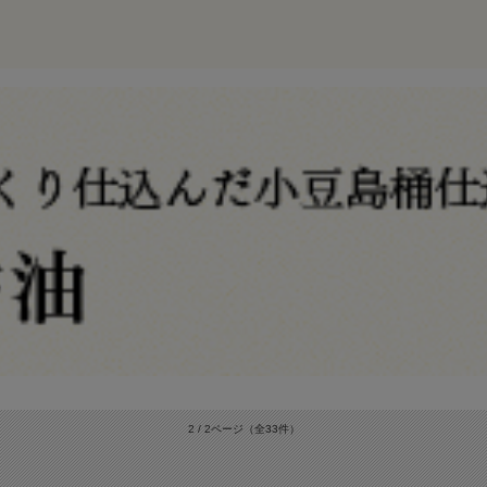
2 / 2ページ
（全33件）