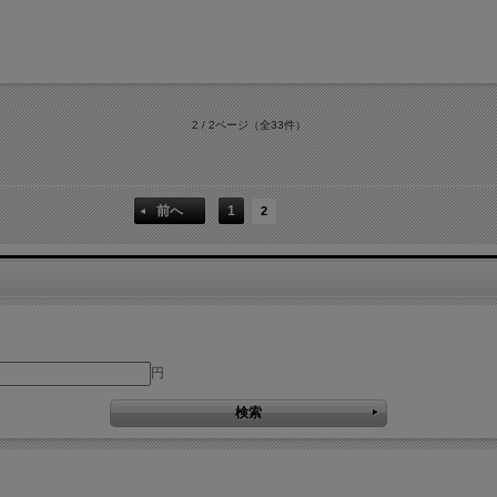
2 / 2ページ
（全33件）
前へ
1
2
円