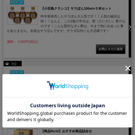
PICK UP
【小豆島クラシコ】サラぽん100ml×５本セット
昨年新発売したサラぽん大人気です！！人気の秘訣は
味！！なんと、この1瓶の半分は、橙（だいだい）果汁な
のです！こんな贅沢なポン酢は、今まで他に出会った事
がありません。名前はサラぽんですが、サラダ以外にも大活躍です！
価格： 4,860円(税込)
3位
PICK UP
【商品No24】だし醤油6本詰合せ
日頃の感謝の気持ちを込めて。小豆島より心を込めてお
届け致します。
価格： 11,016円(税込)
【商品No10】おすすめ商品詰合せ