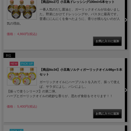
【商品No27】小豆島ドレッシング100ml×5本セット
一番人気のだし醤油と、ガーリックオイルが出会いまし
た。野菜にかけてドレッシングや、パスタに最高です。
普通ににんにくを食べたように、香りが残らないのが人
気の理由。
価格： 4,860円(税込)
8位
NEW
PICK UP
【商品No34】小豆島ソルティガーリックオイル98g×５本
セット
ガーリックオイルにハーブソルトを入れて、振って使え
ば、サラダによし、パンによし。
【振って使うシリーズ】の第二弾。
ハーブとガーリックオイルの絶妙な香りが、思わず食欲をそそります！！
価格： 5,400円(税込)
PICK UP