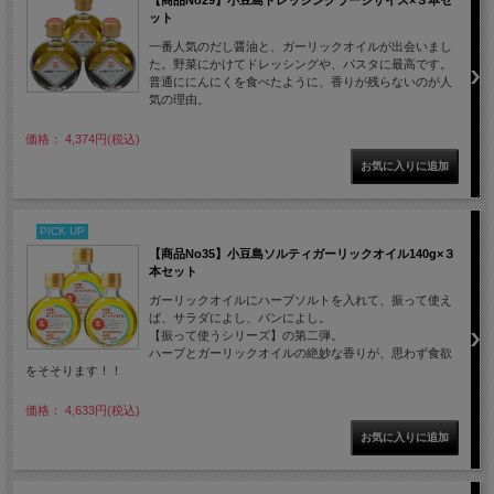
ット
一番人気のだし醤油と、ガーリックオイルが出会いまし
た。野菜にかけてドレッシングや、パスタに最高です。
普通ににんにくを食べたように、香りが残らないのが人
気の理由。
価格： 4,374円(税込)
PICK UP
【商品No35】小豆島ソルティガーリックオイル140g×３
本セット
ガーリックオイルにハーブソルトを入れて、振って使え
ば、サラダによし、パンによし。
【振って使うシリーズ】の第二弾。
ハーブとガーリックオイルの絶妙な香りが、思わず食欲
をそそります！！
価格： 4,633円(税込)