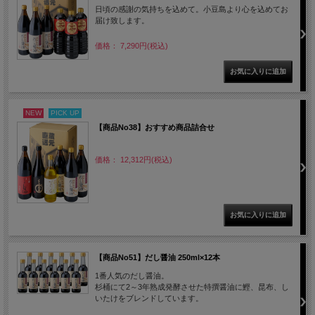
日頃の感謝の気持ちを込めて。小豆島より心を込めてお
届け致します。
価格： 7,290円(税込)
NEW
PICK UP
【商品No38】おすすめ商品詰合せ
価格： 12,312円(税込)
【商品No51】だし醤油 250ml×12本
1番人気のだし醤油。
杉桶にて2～3年熟成発酵させた特撰醤油に鰹、昆布、し
いたけをブレンドしています。