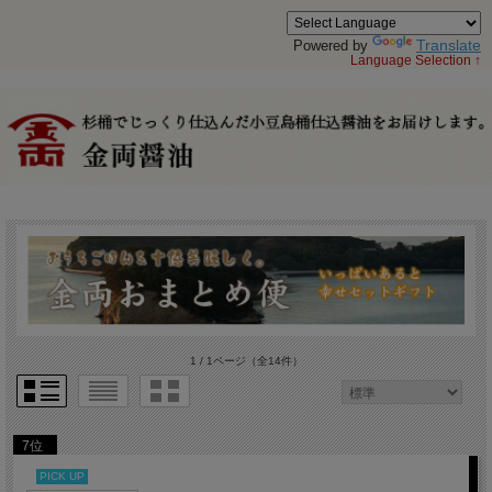
Translate
Powered by
Language Selection ↑
1 / 1ページ
（全14件）
7位
PICK UP