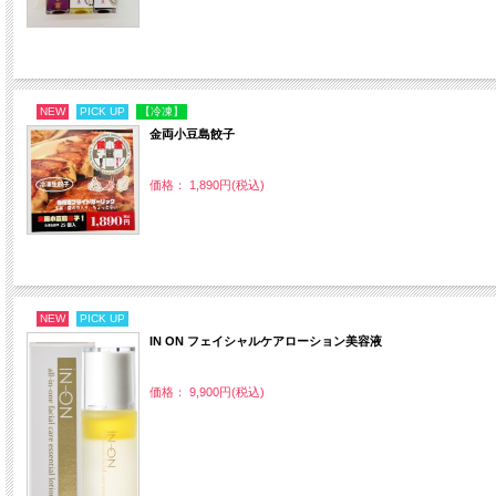
NEW
PICK UP
【冷凍】
金両小豆島餃子
価格： 1,890円(税込)
NEW
PICK UP
IN ON フェイシャルケアローション美容液
価格： 9,900円(税込)