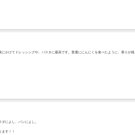
菜にかけてドレッシングや、パスタに最高です。普通ににんにくを食べたように、香りが残
ラダによし、パンによし。
ります！！