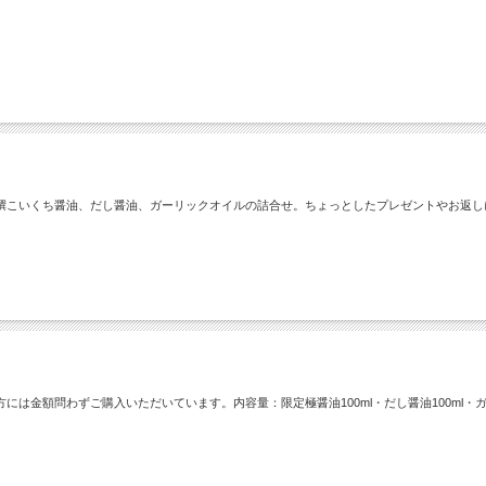
撰こいくち醤油、だし醤油、ガーリックオイルの詰合せ。ちょっとしたプレゼントやお返し
は金額問わずご購入いただいています。内容量：限定極醤油100ml・だし醤油100ml・