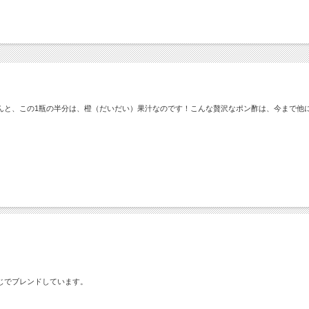
んと、この1瓶の半分は、橙（だいだい）果汁なのです！こんな贅沢なポン酢は、今まで他
じでブレンドしています。