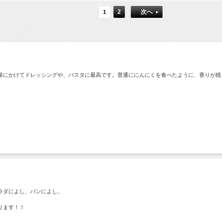
2
次へ
1
菜にかけてドレッシングや、パスタに最高です。普通ににんにくを食べたように、香りが残
ラダによし、パンによし。
ります！！