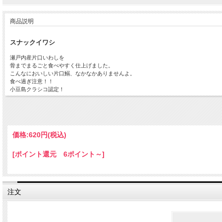
商品説明
スナックイワシ
瀬戸内産片口いわしを
骨までまるごと食べやすく仕上げました。
こんなにおいしい片口鰯、なかなかありませんよ。
食べ過ぎ注意！！
小豆島クラシコ認定！
内容量
80グラム
賞味期限
製造日より１５０日
価格:
620円
(税込)
[ポイント還元 6ポイント～]
注文