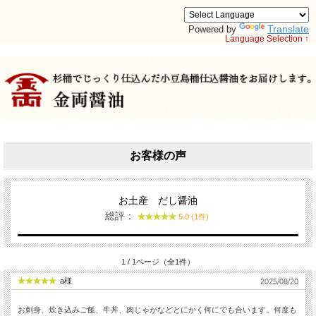
Translate
Powered by
Language Selection ↑
お客様の声
お土産 だし醤油
総評：
5.0 (1件)
1 / 1ページ（全1件）
a様
2025/08/20
お刺身、炊き込みご飯、牛丼、肉じゃがなどとにかく何にでも合います。何度も