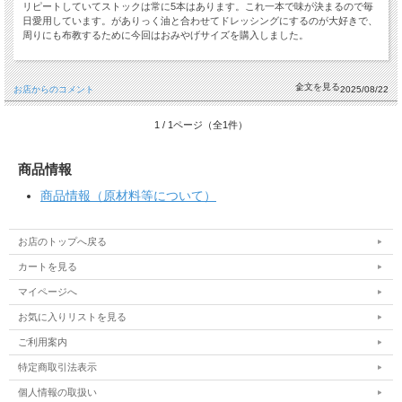
リピートしていてストックは常に5本はあります。これ一本で味が決まるので毎
日愛用しています。がありっく油と合わせてドレッシングにするのが大好きで、
周りにも布教するために今回はおみやげサイズを購入しました。
お店からのコメント
2025/08/22
1 / 1ページ（全1件）
商品情報
商品情報（原材料等について）
お店のトップへ戻る
カートを見る
マイページへ
お気に入りリストを見る
ご利用案内
特定商取引法表示
個人情報の取扱い